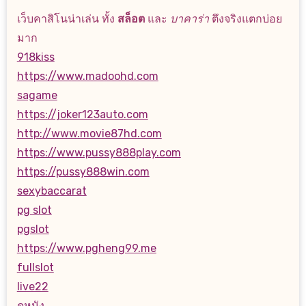
เว็บคาสิโนน่าเล่น ทั้ง
สล็อต
และ
บาคาร่า
ตึงจริงแตกบ่อย
มาก
918kiss
https://www.madoohd.com
sagame
https://joker123auto.com
http://www.movie87hd.com
https://www.pussy888play.com
https://pussy888win.com
sexybaccarat
pg slot
pgslot
https://www.pgheng99.me
fullslot
live22
ดูหนัง