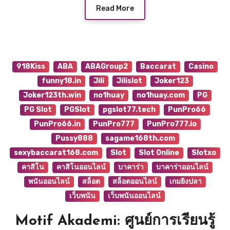
Read More
918Kiss
ABA
ABAGroup2
Baccarat
Casino
funny18.in
Jili
Jilislot
Joker123
Joker123th.win
no1huay
no1huay.com
PG
PG Slot
PGSlot
pgslot77.tech
PunPro66
PunPro66.in
PunPro777
PunPro777.io
Pussy888
sagame168th.com
sexybaccarat168.com
Slot
Slot Online
Slotxo
คาสิโน
คาสิโนออนไลน์
บาคาร่า
บาคาร่าออนไลน์
พนันออนไลน์
สล็อต
สล็อตออนไลน์
เกมยิงปลา
เว็บพนัน
เว็บพนันออนไลน์
Motif Akademi: ศูนย์การเรียนรู้