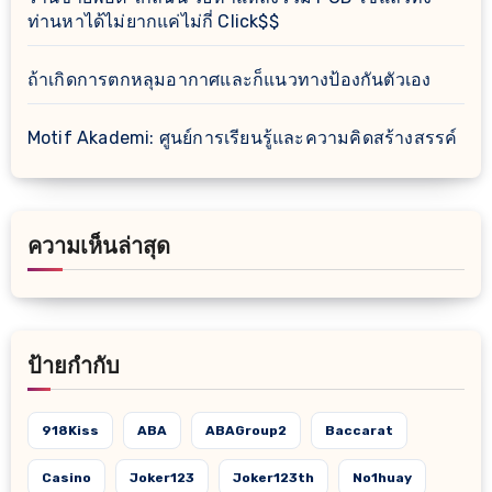
ท่านหาได้ไม่ยากแค่ไม่กี่ Click$$
ถ้าเกิดการตกหลุมอากาศและก็แนวทางป้องกันตัวเอง
Motif Akademi: ศูนย์การเรียนรู้และความคิดสร้างสรรค์
ความเห็นล่าสุด
ป้ายกำกับ
918Kiss
ABA
ABAGroup2
Baccarat
Casino
Joker123
Joker123th
No1huay