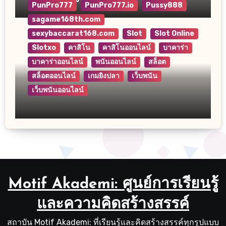
PunPro777
PunPro777.io
Pussy888
sagame168th.com
sexybaccarat168.com
Slot
Slot Online
Slotxo
คาสิโน
คาสิโนออนไลน์
บาคาร่า
บาคาร่าออนไลน์
พนันออนไลน์
สล็อต
สล็อตออนไลน์
เกมยิงปลา
เว็บพนัน
เว็บพนันออนไลน์
Motif Akademi: ศูนย์การเรียนรู้และความ
คิดสร้างสรรค์
Motif Akademi: ศูนย์การเรียนรู้
และความคิดสร้างสรรค์
สถาบัน Motif Akademi: ที่เรียนรู้และคิดสร้างสรรค์ทุกรูปแบบ