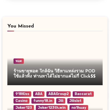
You Missed
พอต
ร้านขายพอต ใกล้ฉัน วิธีหาแหล่งรวม POD
ใช้แล้วทิ้ง ท่านหาได้ไม่ยากแค่ไม่กี่ Click$$
918Kiss
ABA
ABAGroup2
Baccarat
Casino
funny18.in
Jili
Jilislot
Joker123
Joker123th.win
no1huay