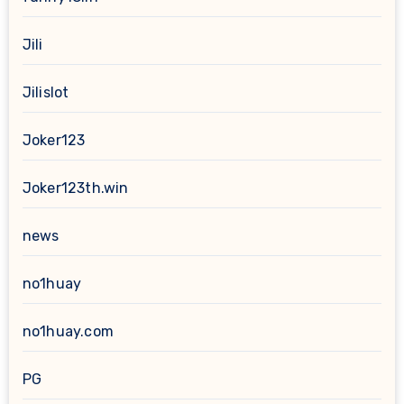
Jili
Jilislot
Joker123
Joker123th.win
news
no1huay
no1huay.com
PG