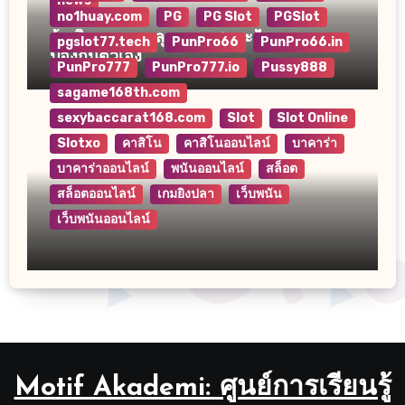
news
no1huay.com
PG
PG Slot
PGSlot
ถ้าเกิดการตกหลุมอากาศและก็แนวทาง
pgslot77.tech
PunPro66
PunPro66.in
ป้องกันตัวเอง
PunPro777
PunPro777.io
Pussy888
sagame168th.com
sexybaccarat168.com
Slot
Slot Online
Slotxo
คาสิโน
คาสิโนออนไลน์
บาคาร่า
บาคาร่าออนไลน์
พนันออนไลน์
สล็อต
สล็อตออนไลน์
เกมยิงปลา
เว็บพนัน
เว็บพนันออนไลน์
Motif Akademi: ศูนย์การเรียนรู้และความ
คิดสร้างสรรค์
Motif Akademi: ศูนย์การเรียนรู้