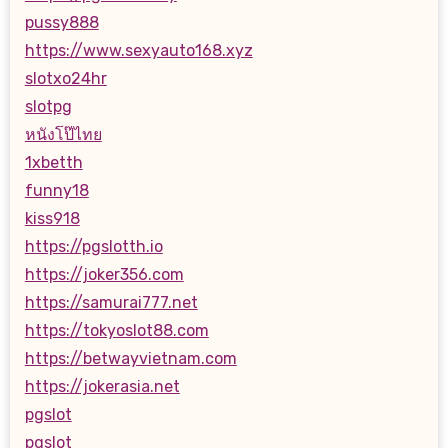
pussy888
https://www.sexyauto168.xyz
slotxo24hr
slotpg
หนังโป๊ไทย
1xbetth
funny18
kiss918
https://pgslotth.io
https://joker356.com
https://samurai777.net
https://tokyoslot88.com
https://betwayvietnam.com
https://jokerasia.net
pgslot
pgslot