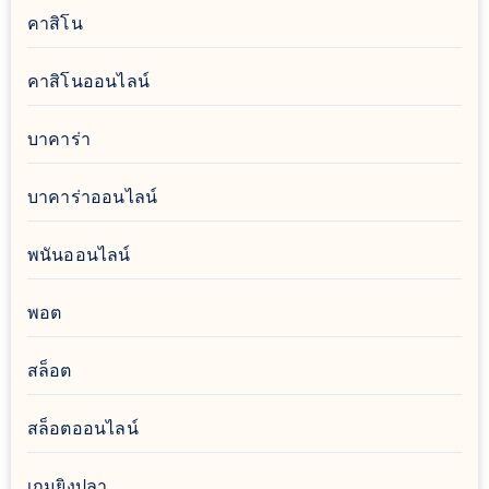
คาสิโน
คาสิโนออนไลน์
บาคาร่า
บาคาร่าออนไลน์
พนันออนไลน์
พอต
สล็อต
สล็อตออนไลน์
เกมยิงปลา