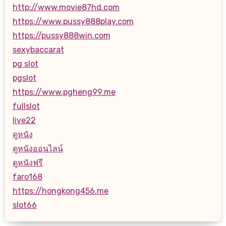
http://www.movie87hd.com
https://www.pussy888play.com
https://pussy888win.com
sexybaccarat
pg slot
pgslot
https://www.pgheng99.me
fullslot
live22
ดูหนัง
ดูหนังออนไลน์
ดูหนังฟรี
faro168
https://hongkong456.me
slot66