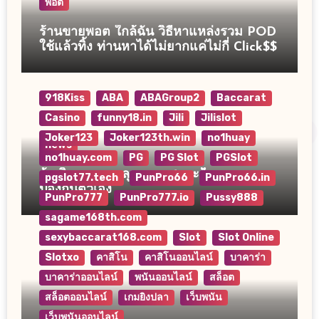
พอต
ร้านขายพอต ใกล้ฉัน วิธีหาแหล่งรวม POD
ใช้แล้วทิ้ง ท่านหาได้ไม่ยากแค่ไม่กี่ Click$$
918Kiss
ABA
ABAGroup2
Baccarat
Casino
funny18.in
Jili
Jilislot
Joker123
Joker123th.win
no1huay
news
no1huay.com
PG
PG Slot
PGSlot
ถ้าเกิดการตกหลุมอากาศและก็แนวทาง
pgslot77.tech
PunPro66
PunPro66.in
ป้องกันตัวเอง
PunPro777
PunPro777.io
Pussy888
sagame168th.com
sexybaccarat168.com
Slot
Slot Online
Slotxo
คาสิโน
คาสิโนออนไลน์
บาคาร่า
บาคาร่าออนไลน์
พนันออนไลน์
สล็อต
สล็อตออนไลน์
เกมยิงปลา
เว็บพนัน
เว็บพนันออนไลน์