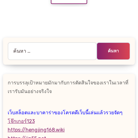
ค้นหา
สำหรับ:
การบรรลุเป้าหมายมักมากับการตัดสินใจของเราในเวลาที่
เรารับมันอย่างจริงใจ
เว็บสล็อตและบาคาร่าของโครตดีเว็บนี้เล่นแล้วรวยจัดๆ
โจ๊กเกอร์123
https://hengjing168.wiki