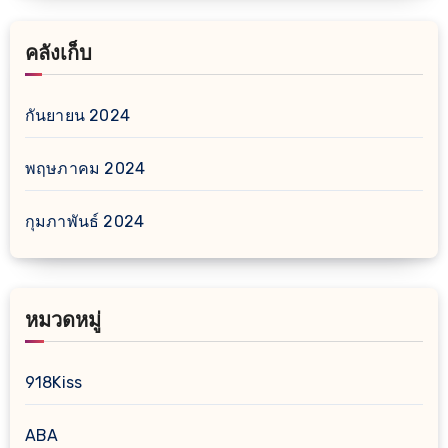
คลังเก็บ
กันยายน 2024
พฤษภาคม 2024
กุมภาพันธ์ 2024
หมวดหมู่
918Kiss
ABA