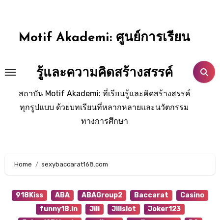
Skip
to
content
Motif Akademi: ศูนย์การเรียน
รู้และความคิดสร้างสรรค์
สถาบัน Motif Akademi: ที่เรียนรู้และคิดสร้างสรรค์
ทุกรูปแบบ ด้วยบทเรียนที่หลากหลายและนวัตกรรม
ทางการศึกษา
Home
sexybaccarat168.com
918Kiss
ABA
ABAGroup2
Baccarat
Casino
funny18.in
Jili
Jilislot
Joker123