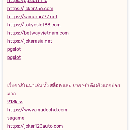
https://pgslotth.io
https://joker356.com
https://samurai777.net
https://tokyoslot88.com
https://betwayvietnam.com
https://jokerasia.net
pgslot
pgslot
เว็บคาสิโนน่าเล่น ทั้ง
สล็อต
และ
บาคาร่า
ตึงจริงแตกบ่อย
มาก
918kiss
https://www.madoohd.com
sagame
https://joker123auto.com