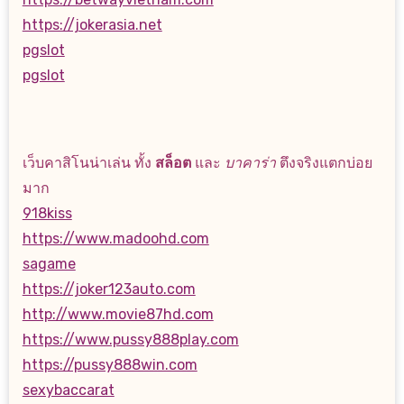
https://jokerasia.net
pgslot
pgslot
เว็บคาสิโนน่าเล่น ทั้ง
สล็อต
และ
บาคาร่า
ตึงจริงแตกบ่อย
มาก
918kiss
https://www.madoohd.com
sagame
https://joker123auto.com
http://www.movie87hd.com
https://www.pussy888play.com
https://pussy888win.com
sexybaccarat