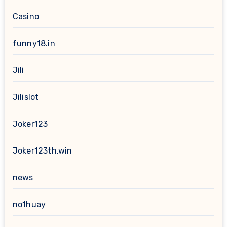
Casino
funny18.in
Jili
Jilislot
Joker123
Joker123th.win
news
no1huay