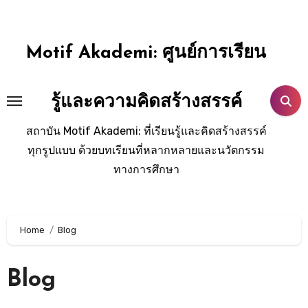
Skip
to
content
Motif Akademi: ศูนย์การเรียน
รู้และความคิดสร้างสรรค์
สถาบัน Motif Akademi: ที่เรียนรู้และคิดสร้างสรรค์
ทุกรูปแบบ ด้วยบทเรียนที่หลากหลายและนวัตกรรม
ทางการศึกษา
Home
Blog
Blog