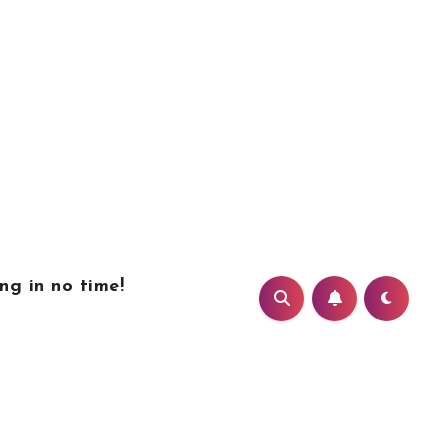
ng in no time!