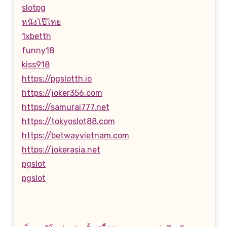
slotpg
หนังโป๊ไทย
1xbetth
funny18
kiss918
https://pgslotth.io
https://joker356.com
https://samurai777.net
https://tokyoslot88.com
https://betwayvietnam.com
https://jokerasia.net
pgslot
pgslot