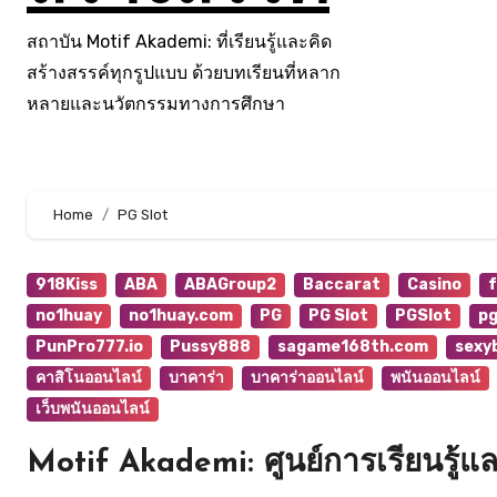
สถาบัน Motif Akademi: ที่เรียนรู้และคิด
สร้างสรรค์ทุกรูปแบบ ด้วยบทเรียนที่หลาก
หลายและนวัตกรรมทางการศึกษา
Home
PG Slot
918Kiss
ABA
ABAGroup2
Baccarat
Casino
f
no1huay
no1huay.com
PG
PG Slot
PGSlot
pg
PunPro777.io
Pussy888
sagame168th.com
sexy
คาสิโนออนไลน์
บาคาร่า
บาคาร่าออนไลน์
พนันออนไลน์
เว็บพนันออนไลน์
Motif Akademi: ศูนย์การเรียนรู้แ