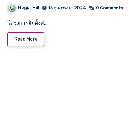
Roger Hill
15 กุมภาพันธ์ 2024
0 Comments
โครงการจัดตั้งศ…
Read More