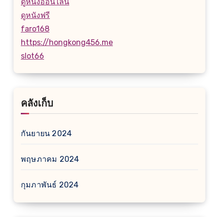
ดูหนังออนไลน์
ดูหนังฟรี
faro168
https://hongkong456.me
slot66
คลังเก็บ
กันยายน 2024
พฤษภาคม 2024
กุมภาพันธ์ 2024